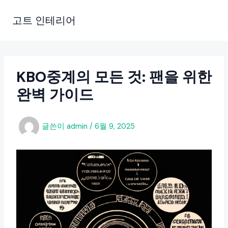
콘
텐
고트 인테리어
츠
로
건
너
KBO중계의 모든 것: 팬을 위한
뛰
완벽 가이드
기
글쓴이
admin
/
6월 9, 2025