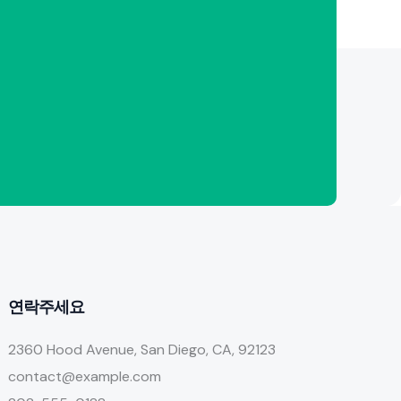
연락주세요
2360 Hood Avenue, San Diego, CA, 92123
contact@example.com