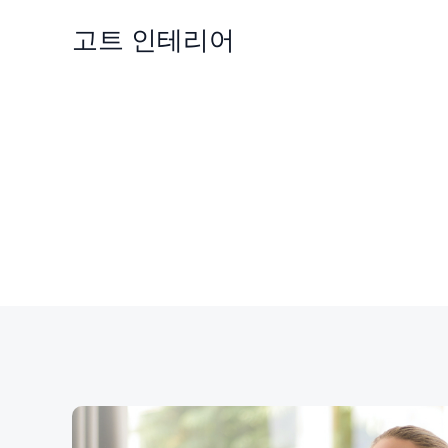
콘
고트 인테리어
텐
츠
로
건
너
뛰
기