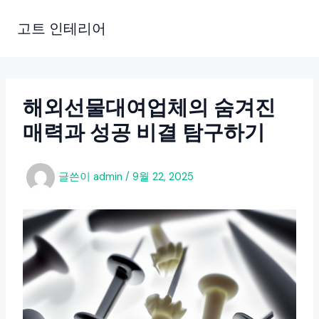
콘
텐
고트 인테리어
츠
로
건
너
해외선물대여업체의 숨겨진
뛰
매력과 성공 비결 탐구하기
기
글쓴이
admin
/
9월 22, 2025