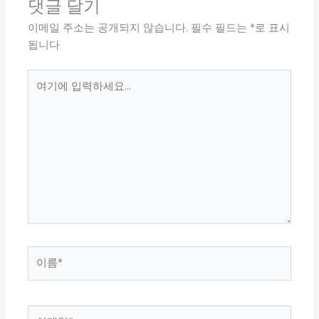
댓글 달기
이메일 주소는 공개되지 않습니다.
필수 필드는
*
로 표시
됩니다
여
기
에
입
력
하
세
요...
이
름
*
이