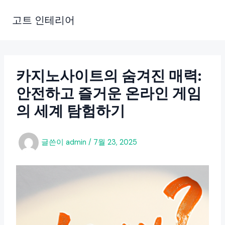
콘
텐
고트 인테리어
츠
로
건
너
카지노사이트의 숨겨진 매력:
뛰
안전하고 즐거운 온라인 게임
기
의 세계 탐험하기
글쓴이
admin
/
7월 23, 2025