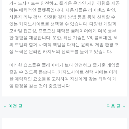
카지노사이트는 안전하고 즐거운 온라인 게임 경험을 제공
하는 매력적인 플랫폼입니다. 사용자들은 라이센스 확인,
사용자 리뷰 검색, 안전한 결제 방법 등을 통해 신뢰할 수
있는 카지노사이트를 선택할 수 있습니다. 다양한 게임과
모바일 접근성, 프로모션 혜택은 플레이어에게 더욱 풍부
한 경험을 제공합니다. 또한, 최신 기술인 VR, 블록체인, AI
의 도입과 함께 사회적 책임을 다하는 윤리적 게임 환경 조
성 노력은 온라인 카지노의 신뢰도를 높이고 있습니다.
이러한 요소들은 플레이어가 보다 안전하고 즐거운 게임을
즐길 수 있도록 돕습니다. 카지노사이트 선택 시에는 이러
한 매력적인 요소들을 고려하여 자신에게 맞는 최적의 게
임 환경을 찾는 것이 중요합니다.
←
이전 글
다음 글
→