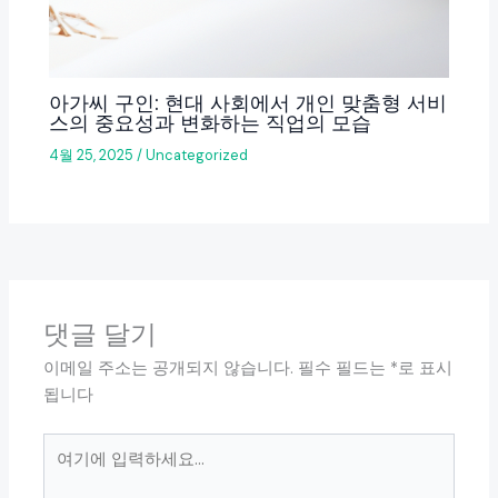
아가씨 구인: 현대 사회에서 개인 맞춤형 서비
스의 중요성과 변화하는 직업의 모습
4월 25, 2025
/
Uncategorized
댓글 달기
이메일 주소는 공개되지 않습니다.
필수 필드는
*
로 표시
됩니다
여
기