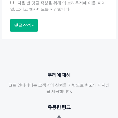
다음 번 댓글 작성을 위해 이 브라우저에 이름, 이메
일, 그리고 웹사이트를 저장합니다.
우리에 대해
고트 인테리어는 고객과의 신뢰를 기반으로 최고의 디자인
을 제공합니다.
유용한 링크
홈