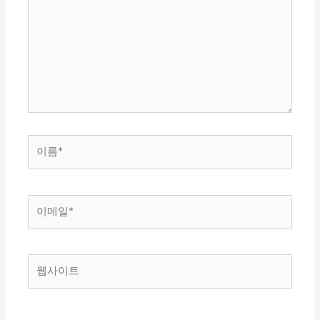
에
입
력
하
세
요...
이
름
*
이
메
일
*
웹
사
이
트