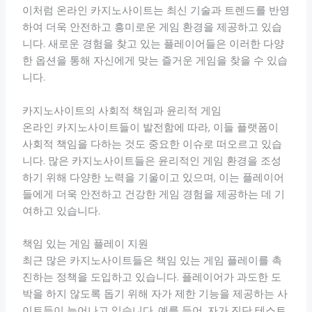
이처럼 온라인 카지노사이트는 최신 기술과 트렌드를 반영
하여 더욱 안전하고 흥미로운 게임 환경을 제공하고 있습
니다. 새로운 경험을 찾고 있는 플레이어들은 이러한 다양
한 옵션을 통해 자신에게 맞는 즐거운 게임을 찾을 수 있습
니다.
카지노사이트의 사회적 책임과 윤리적 게임
온라인 카지노사이트들이 발전함에 따라, 이들 플랫폼이
사회적 책임을 다하는 것도 중요한 이슈로 떠오르고 있습
니다. 많은 카지노사이트들은 윤리적인 게임 환경을 조성
하기 위해 다양한 노력을 기울이고 있으며, 이는 플레이어
들에게 더욱 안전하고 건강한 게임 경험을 제공하는 데 기
여하고 있습니다.
책임 있는 게임 플레이 지원
최근 많은 카지노사이트들은 책임 있는 게임 플레이를 촉
진하는 정책을 도입하고 있습니다. 플레이어가 과도한 도
박을 하지 않도록 돕기 위해 자가 제한 기능을 제공하는 사
이트들이 늘어나고 있습니다. 예를 들어, 자가 진단 테스트