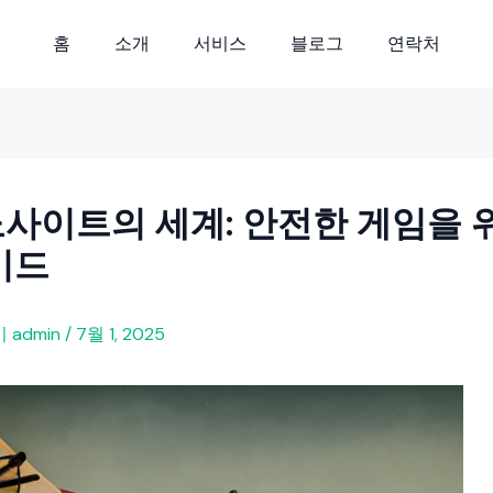
홈
소개
서비스
블로그
연락처
사이트의 세계: 안전한 게임을 
이드
이
admin
/
7월 1, 2025