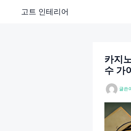
콘
고트 인테리어
텐
츠
로
건
너
뛰
카지노
기
수 가
글쓴