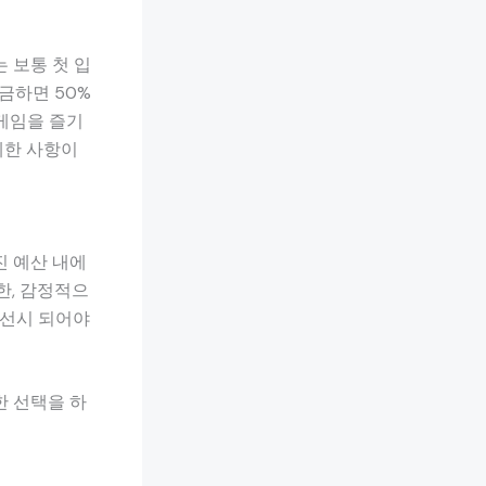
 보통 첫 입
입금하면 50%
 게임을 즐기
제한 사항이
진 예산 내에
한, 감정적으
우선시 되어야
한 선택을 하