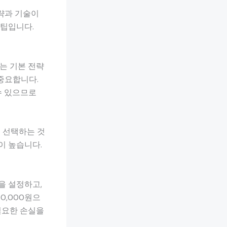
략과 기술이
 팁입니다.
는 기본 전략
중요합니다.
수 있으므로
을 선택하는 것
이 높습니다.
을 설정하고,
0,000원으
필요한 손실을