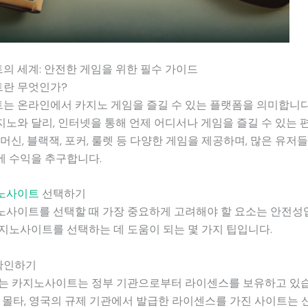
의 세계: 안전한 게임을 위한 필수 가이드
란 무엇인가?
는 온라인에서 카지노 게임을 즐길 수 있는 플랫폼을 의미합니다
노와 달리, 인터넷을 통해 언제 어디서나 게임을 즐길 수 있는 
 머신, 블랙잭, 포커, 룰렛 등 다양한 게임을 제공하며, 많은 유
에 수익을 추구합니다.
노사이트
선택하기
노사이트를 선택할 때 가장 중요하게 고려해야 할 요소는 안전성
지노사이트를 선택하는 데 도움이 되는 몇 가지 팁입니다.
 확인하기
있는 카지노사이트는 정부 기관으로부터 라이센스를 보유하고 있습
, 몰타, 영국의 규제 기관에서 발급한 라이센스를 가진 사이트는