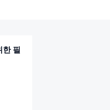
무료 상담 요청
위한 필