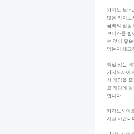
카지노 보너
많은 카지노사
금액의 일정 
보너스를 받아
는 것이 좋습
없는지 체크
책임 있는 게
카지노사이트
서 게임을 즐
로 게임에 몰
합니다.
카지노사이트
시길 바랍니다