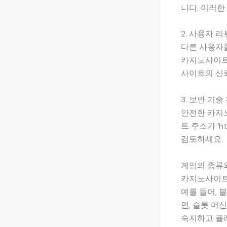
니다. 이러
2. 사용자 
다른 사용자
카지노사이트
사이트의 신
3. 보안 기
안전한 카지노
트 주소가 ‘
검토하세요.
게임의 종류
카지노사이트
예를 들어, 
면, 슬롯 머
숙지하고 플