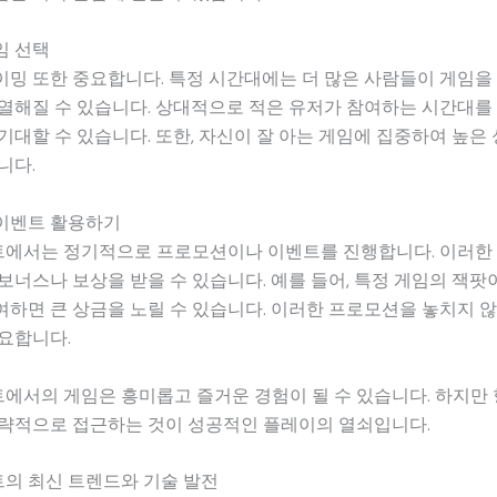
임 선택
밍 또한 중요합니다. 특정 시간대에는 더 많은 사람들이 게임을
열해질 수 있습니다. 상대적으로 적은 유저가 참여하는 시간대를 
기대할 수 있습니다. 또한, 자신이 잘 아는 게임에 집중하여 높은
니다.
이벤트 활용하기
에서는 정기적으로 프로모션이나 이벤트를 진행합니다. 이러한 
보너스나 보상을 받을 수 있습니다. 예를 들어, 특정 게임의 잭팟
하면 큰 상금을 노릴 수 있습니다. 이러한 프로모션을 놓치지 않
요합니다.
에서의 게임은 흥미롭고 즐거운 경험이 될 수 있습니다. 하지만
전략적으로 접근하는 것이 성공적인 플레이의 열쇠입니다.
의 최신 트렌드와 기술 발전