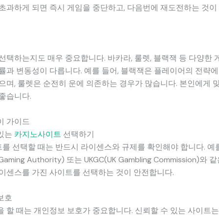
 초과하게 되면 즉시 게임을 중단하고, 다음번에 재도전하는 것
선택하는지도 매우 중요합니다. 바카라, 룰렛, 블랙잭 등 다양한
률과 변동성이 다릅니다. 예를 들어, 블랙잭은 플레이어의 전략에
으며, 룰렛은 순전히 운에 의존하는 경우가 많습니다. 본인에게 
좋습니다.
이 가이드
 있는
카지노사이트
선택하기
를 선택할 때는 반드시 라이센스와 규제를 확인해야 합니다. 예를
Gaming Authority) 또는 UKGC(UK Gambling Commission)
라이센스를 가진 사이트를 선택하는 것이 안전합니다.
 보호
 할 때는 개인정보 보호가 중요합니다. 신뢰할 수 있는 사이트는 