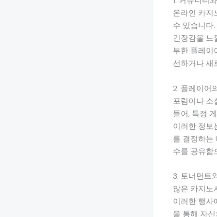
1. 커뮤니티
온라인 카지
수 있습니다.
긴장감을 느낄
부한 플레이어
선하거나 새로
2. 플레이어
포럼이나 소
들어, 특정 
이러한 정보는
를 결정하는 
수를 공유함으
3. 토너먼트
많은 카지노
이러한 행사에
을 통해 자신