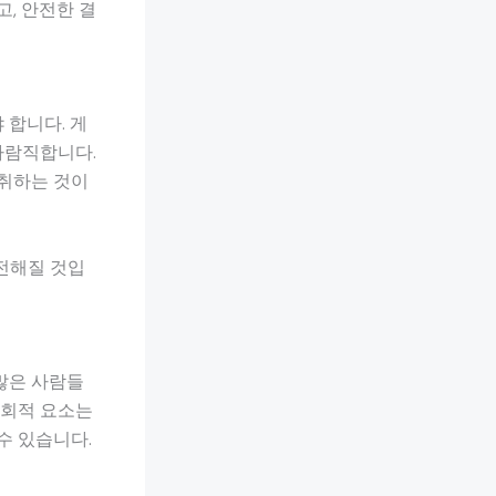
, 안전한 결
 합니다. 게
바람직합니다.
 취하는 것이
전해질 것입
많은 사람들
사회적 요소는
수 있습니다.