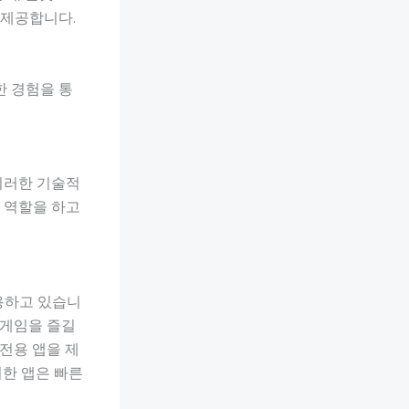
 제공합니다.
한 경험을 통
이러한 기술적
 역할을 하고
용하고 있습니
 게임을 즐길
전용 앱을 제
러한 앱은 빠른