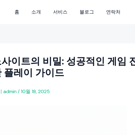
홈
소개
서비스
블로그
연락처
사이트의 비밀: 성공적인 게임 
 플레이 가이드
이
admin
/
10월 18, 2025