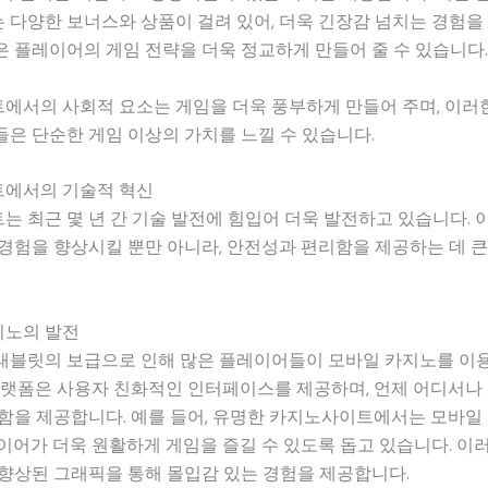
다양한 보너스와 상품이 걸려 있어, 더욱 긴장감 넘치는 경험을
 플레이어의 게임 전략을 더욱 정교하게 만들어 줄 수 있습니다.
에서의 사회적 요소는 게임을 더욱 풍부하게 만들어 주며, 이러
은 단순한 게임 이상의 가치를 느낄 수 있습니다.
에서의 기술적 혁신
 최근 몇 년 간 기술 발전에 힘입어 더욱 발전하고 있습니다. 
경험을 향상시킬 뿐만 아니라, 안전성과 편리함을 제공하는 데 큰
카지노의 발전
태블릿의 보급으로 인해 많은 플레이어들이 모바일 카지노를 이
플랫폼은 사용자 친화적인 인터페이스를 제공하며, 언제 어디서나
함을 제공합니다. 예를 들어, 유명한 카지노사이트에서는 모바일 
이어가 더욱 원활하게 게임을 즐길 수 있도록 돕고 있습니다. 이
향상된 그래픽을 통해 몰입감 있는 경험을 제공합니다.