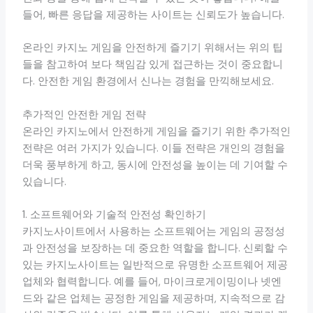
들어, 빠른 응답을 제공하는 사이트는 신뢰도가 높습니다.
온라인 카지노 게임을 안전하게 즐기기 위해서는 위의 팁
들을 참고하여 보다 책임감 있게 접근하는 것이 중요합니
다. 안전한 게임 환경에서 신나는 경험을 만끽해보세요.
추가적인 안전한 게임 전략
온라인 카지노에서 안전하게 게임을 즐기기 위한 추가적인
전략은 여러 가지가 있습니다. 이들 전략은 개인의 경험을
더욱 풍부하게 하고, 동시에 안전성을 높이는 데 기여할 수
있습니다.
1. 소프트웨어와 기술적 안전성 확인하기
카지노사이트에서 사용하는 소프트웨어는 게임의 공정성
과 안전성을 보장하는 데 중요한 역할을 합니다. 신뢰할 수
있는 카지노사이트는 일반적으로 유명한 소프트웨어 제공
업체와 협력합니다. 예를 들어, 마이크로게이밍이나 넷엔
드와 같은 업체는 공정한 게임을 제공하며, 지속적으로 감