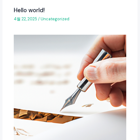
Hello world!
4월 22, 2025
/
Uncategorized