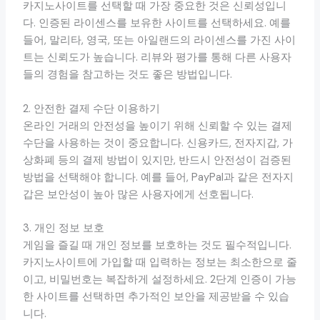
카지노사이트를 선택할 때 가장 중요한 것은 신뢰성입니
다. 인증된 라이센스를 보유한 사이트를 선택하세요. 예를
들어, 말리타, 영국, 또는 아일랜드의 라이센스를 가진 사이
트는 신뢰도가 높습니다. 리뷰와 평가를 통해 다른 사용자
들의 경험을 참고하는 것도 좋은 방법입니다.
2. 안전한 결제 수단 이용하기
온라인 거래의 안전성을 높이기 위해 신뢰할 수 있는 결제
수단을 사용하는 것이 중요합니다. 신용카드, 전자지갑, 가
상화폐 등의 결제 방법이 있지만, 반드시 안전성이 검증된
방법을 선택해야 합니다. 예를 들어, PayPal과 같은 전자지
갑은 보안성이 높아 많은 사용자에게 선호됩니다.
3. 개인 정보 보호
게임을 즐길 때 개인 정보를 보호하는 것도 필수적입니다.
카지노사이트에 가입할 때 입력하는 정보는 최소한으로 줄
이고, 비밀번호는 복잡하게 설정하세요. 2단계 인증이 가능
한 사이트를 선택하면 추가적인 보안을 제공받을 수 있습
니다.