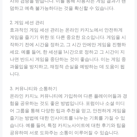
사와 검증을 받습니다. 이를 통해 사용자는 게임 결과가 랜
덤하고 예측 불가능하다는 것을 확신할 수 있습니다.
2. 게임 세션 관리
효과적인 게임 세션 관리는 온라인 카지노에서 안전하게
게임을 즐기기 위한 또 다른 중요한 요소입니다. 게임을 시
작하기 전에 시간을 정하고, 그 시간 안에만 게임을 진행하
세요. 예를 들어, 한 세션을 1시간으로 정하고 그 시간이 지
나면 반드시 게임을 중단하는 것이 좋습니다. 이는 게임 중
과몰입을 방지하고, 재정적 손실을 예방하는 데 도움이 됩
니다.
3. 커뮤니티와 소통하기
온라인 카지노 커뮤니티에 가입하여 다른 플레이어들과 경
험을 공유하는 것도 좋은 방법입니다. 포럼이나 소셜 미디
어 그룹을 통해 다양한 팁과 추천을 얻고, 안전하게 게임을
즐기는 방법에 대한 인사이트를 나누는 기회를 가질 수 있
습니다. 예를 들어, 특정 카지노사이트에 대한 후기와 팁을
공유하며 서로 도와주는 소통이 이루어질 수 있습니다.