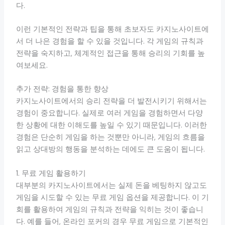
다.
이런 기본적인 전략과 팁을 통해 초보자도 카지노사이트에
서 더 나은 경험을 할 수 있을 것입니다. 각 게임의 규칙과
전략을 숙지하고, 체계적인 접근을 통해 승리의 기회를 높
여보세요.
추가 전략: 경험을 통한 향상
카지노사이트에서의 승리 전략을 더 발전시키기 위해서는
경험이 중요합니다. 실제로 여러 게임을 경험하면서 다양
한 상황에 대한 이해도를 높일 수 있기 때문입니다. 이러한
경험은 단순히 게임을 하는 것뿐만 아니라, 게임의 흐름을
읽고 상대방의 행동을 분석하는 데에도 큰 도움이 됩니다.
1. 무료 게임 활용하기
대부분의 카지노사이트에서는 실제 돈을 베팅하지 않고도
게임을 시도할 수 있는 무료 게임 옵션을 제공합니다. 이 기
회를 활용하여 게임의 규칙과 전략을 익히는 것이 좋습니
다. 예를 들어, 온라인 포커의 경우 무료 게임으로 기본적인