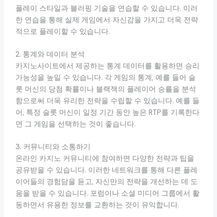
플레이 스타일과 블러핑 기술을 연습할 수 있습니다. 이러
한 연습을 통해 실제 게임에서 자신감을 가지고 더욱 전략
적으로 플레이할 수 있습니다.
2. 통계와 데이터 분석
카지노사이트에서 제공하는 통계 데이터를 활용하면 승리
가능성을 높일 수 있습니다. 각 게임의 통계, 예를 들어 슬
롯 머신의 당첨 확률이나 블랙잭의 플레이어 승률을 분석
함으로써 더욱 유리한 전략을 수립할 수 있습니다. 예를 들
어, 특정 슬롯 머신이 일정 기간 동안 높은 RTP를 기록한다
면 그 게임을 선택하는 것이 좋습니다.
3. 커뮤니티와 소통하기
온라인 카지노 커뮤니티에 참여하면 다양한 전략과 팁을
공유받을 수 있습니다. 이러한 네트워크를 통해 다른 플레
이어들의 경험담을 듣고, 자신만의 전략을 개선하는 데 도
움을 받을 수 있습니다. 포럼이나 소셜 미디어 그룹에서 활
동하면서 유용한 정보를 교환하는 것이 유익합니다.