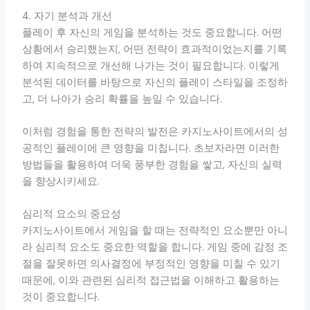
4. 자기 분석과 개선
플레이 후 자신의 게임을 분석하는 것도 중요합니다. 어떤
상황에서 승리했는지, 어떤 전략이 효과적이었는지를 기록
하여 지속적으로 개선해 나가는 것이 필요합니다. 이렇게
분석된 데이터를 바탕으로 자신의 플레이 스타일을 조정하
고, 더 나아가 승리 확률을 높일 수 있습니다.
이처럼 경험을 통한 전략의 발전은 카지노사이트에서의 성
공적인 플레이에 큰 영향을 미칩니다. 초보자라면 이러한
방법들을 활용하여 더욱 풍부한 경험을 쌓고, 자신의 실력
을 향상시키세요.
심리적 요소의 중요성
카지노사이트에서 게임을 할 때는 전략적인 요소뿐만 아니
라 심리적 요소도 중요한 역할을 합니다. 게임 중에 감정 조
절을 잘못하면 의사결정에 부정적인 영향을 미칠 수 있기
때문에, 이와 관련된 심리적 접근법을 이해하고 활용하는
것이 중요합니다.