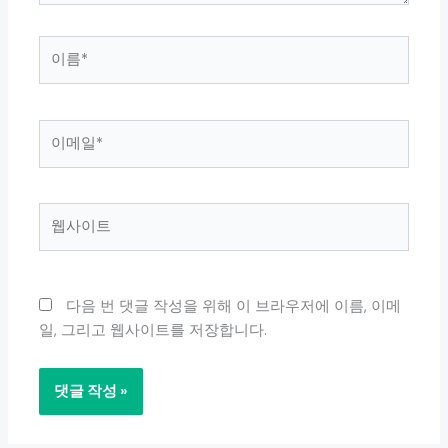
이
름
*
이
메
일
*
웹
사
이
트
다음 번 댓글 작성을 위해 이 브라우저에 이름, 이메
일, 그리고 웹사이트를 저장합니다.