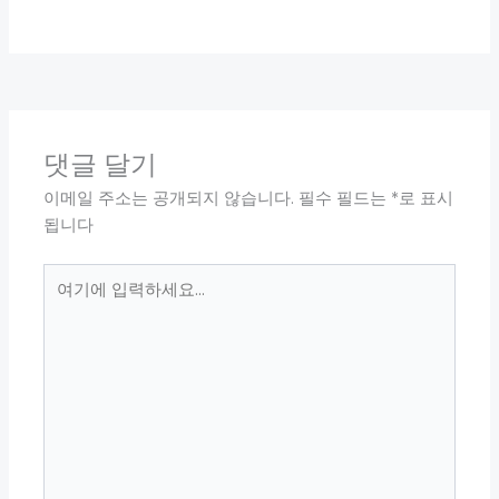
댓글 달기
이메일 주소는 공개되지 않습니다.
필수 필드는
*
로 표시
됩니다
여
기
에
입
력
하
세
요...