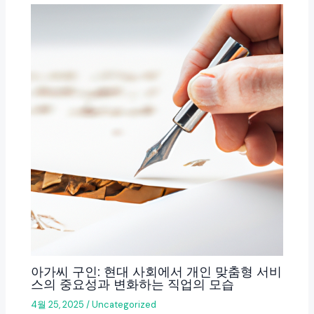
아가씨 구인: 현대 사회에서 개인 맞춤형 서비
스의 중요성과 변화하는 직업의 모습
4월 25, 2025
/
Uncategorized