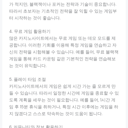
가 적지만, 블랙잭이나 포커는 전략과 기술이 중요합니다.
따라서 초보자는 기초적인 전략을 잘 익힐 수 있는 게임부
터 시작하는 것이 좋습니다.
4. 무료 게임 활용하기
많은 카지노사이트에서는 무료 게임 또는 데모 모드를 제
공합니다. 이러한 기회를 이용해 특정 게임을 연습하고 자
신의 전략을 시험해볼 수 있습니다. 예를 들어, 무료 블랙잭
게임을 통해 카드 카운팅 같은 기본적인 전략을 연습해보
는 것이 유익합니다.
5. 플레이 타임 조절
카지노사이트에서의 게임은 쉽게 시간 가는 줄 모르게 만
들 수 있습니다. 따라서 일정한 시간에 게임을 종료할 수 있
도록 계획을 세우는 것이 필요합니다. 예를 들어, 1시간 게
임 후 15분 휴식을 취하거나, 특정 시간 이후에는 게임을 하
지 않겠다고 스스로 약속하는 것이 도움이 됩니다.
6. 커뮤니티와 정보 활용하기