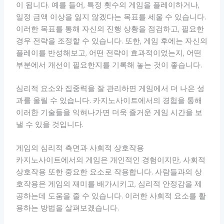
이 됩니다. 예를 들어, 특정 횟수의 게임을 플레이하거나,
일정 금액 이상을 잃지 않겠다는 목표를 세울 수 있습니다.
이러한 목표를 통해 자신의 진행 상황을 점검하고, 필요한
경우 전략을 조정할 수 있습니다. 또한, 게임 후에는 자신의
플레이를 반성해보고, 어떤 전략이 효과적이었는지, 어떤
부분에서 개선이 필요한지를 기록해 놓는 것이 좋습니다.
심리적 요소와 집중력을 잘 관리하면 게임에서 더 나은 성
과를 올릴 수 있습니다. 카지노사이트에서의 경험을 통해
이러한 기술들을 익혀나가면 더욱 즐거운 게임 시간을 보
낼 수 있을 것입니다.
게임의 심리적 측면과 사회적 상호작용
카지노사이트에서의 게임은 개인적인 경험이지만, 사회적
상호작용 또한 중요한 요소로 작용합니다. 사람들과의 상
호작용은 게임의 재미를 배가시키고, 심리적 안정감을 제
공하는데 도움을 줄 수 있습니다. 이러한 사회적 요소를 활
용하는 방법을 살펴보겠습니다.