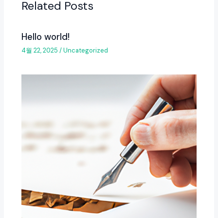
Related Posts
Hello world!
4월 22, 2025
/
Uncategorized