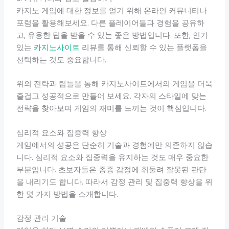
카지노 게임에 대한 정보를 얻기 위해 온라인 커뮤니티나
포럼을 활용해보세요. 다른 플레이어들과 경험을 공유하
고, 유용한 팁을 받을 수 있는 좋은 방법입니다. 또한, 인기
있는
카지노사이트
리뷰를 통해 신뢰할 수 있는 플랫폼을
선택하는 것도 중요합니다.
위의 전략과 팁들을 통해 카지노사이트에서의 게임을 더욱
즐겁고 성공적으로 만들어 보세요. 각자의 스타일에 맞는
전략을 찾아보며 게임의 재미를 느끼는 것이 핵심입니다.
심리적 요소와 집중력 향상
게임에서의 성공은 단순히 기술과 경험에만 의존하지 않습
니다. 심리적 요소와 집중력을 유지하는 것도 매우 중요한
부분입니다. 초보자들은 종종 감정에 휘둘려 잘못된 판단
을 내리기도 합니다. 따라서 감정 관리 및 집중력 향상을 위
한 몇 가지 방법을 소개합니다.
감정 관리 기술