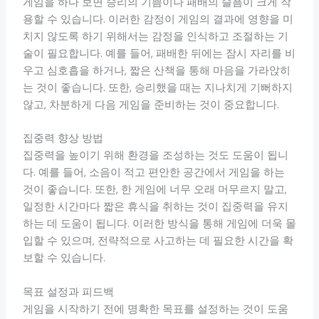
게임을 하다 보면 승리의 기쁨이나 패배의 슬픔이 크게 작
용할 수 있습니다. 이러한 감정이 게임의 결과에 영향을 미
치지 않도록 하기 위해서는 감정을 인식하고 조절하는 기
술이 필요합니다. 예를 들어, 패배한 뒤에는 잠시 자리를 비
우고 심호흡을 하거나, 짧은 산책을 통해 마음을 가라앉히
는 것이 좋습니다. 또한, 승리했을 때는 지나치게 기뻐하지
않고, 차분하게 다음 게임을 준비하는 것이 중요합니다.
집중력 향상 방법
집중력을 높이기 위해 환경을 조성하는 것도 도움이 됩니
다. 예를 들어, 소음이 적고 편안한 공간에서 게임을 하는
것이 좋습니다. 또한, 한 게임에 너무 오래 머무르지 말고,
일정한 시간마다 짧은 휴식을 취하는 것이 집중력을 유지
하는 데 도움이 됩니다. 이러한 방식을 통해 게임에 더욱 몰
입할 수 있으며, 전략적으로 사고하는 데 필요한 시간을 확
보할 수 있습니다.
목표 설정과 피드백
게임을 시작하기 전에 명확한 목표를 설정하는 것이 도움