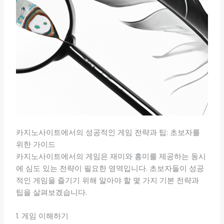
카지노사이트에서의 성공적인 게임 전략과 팁: 초보자를
위한 가이드
카지노사이트에서의 게임은 재미와 흥미를 제공하는 동시
에 심도 있는 전략이 필요한 영역입니다. 초보자들이 성공
적인 게임을 즐기기 위해 알아야 할 몇 가지 기본 전략과
팁을 살펴보겠습니다.
1. 게임 이해하기