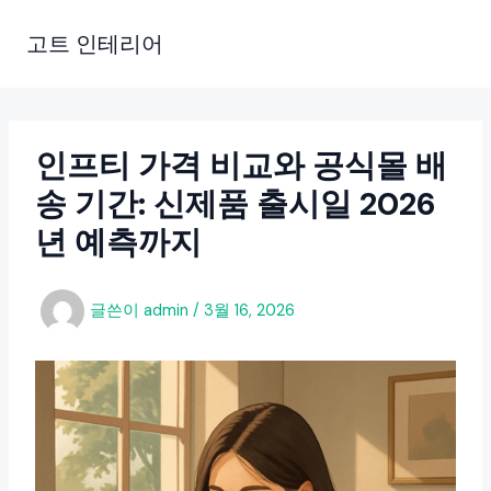
콘
텐
고트 인테리어
츠
로
건
너
인프티 가격 비교와 공식몰 배
뛰
송 기간: 신제품 출시일 2026
기
년 예측까지
글쓴이
admin
/
3월 16, 2026