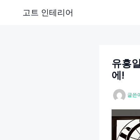
콘
고트 인테리어
텐
츠
로
건
너
뛰
유흥알
기
에!
글쓴