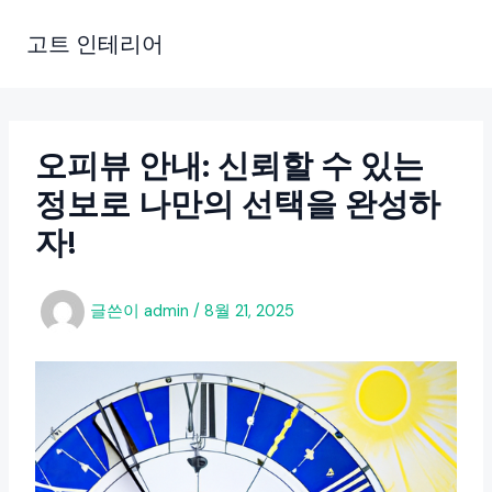
콘
텐
고트 인테리어
츠
로
건
너
오피뷰 안내: 신뢰할 수 있는
뛰
정보로 나만의 선택을 완성하
기
자!
글쓴이
admin
/
8월 21, 2025