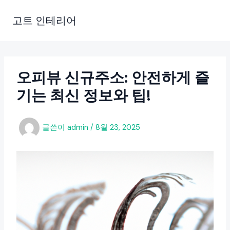
콘
텐
고트 인테리어
츠
로
건
너
오피뷰 신규주소: 안전하게 즐
뛰
기는 최신 정보와 팁!
기
글쓴이
admin
/
8월 23, 2025