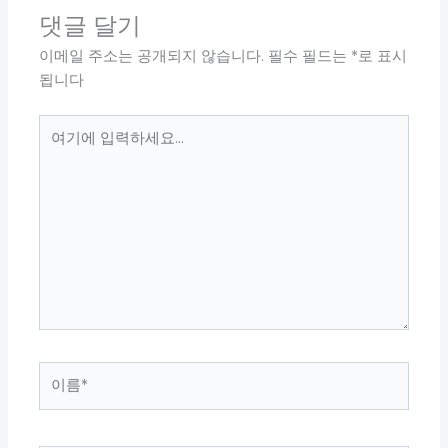
댓글 달기
이메일 주소는 공개되지 않습니다.
필수 필드는
*
로 표시
됩니다
여
기
에
입
력
하
세
요...
이
름
*