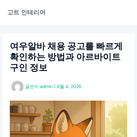
콘
텐
고트 인테리어
츠
로
건
너
여우알바 채용 공고를 빠르게
뛰
확인하는 방법과 아르바이트
기
구인 정보
글쓴이
admin
/
6월 4, 2026