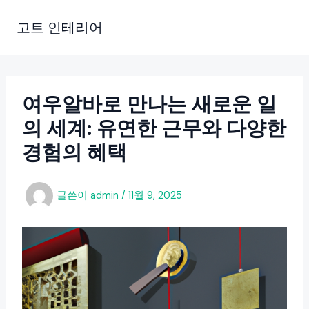
콘
텐
고트 인테리어
츠
로
건
너
여우알바로 만나는 새로운 일
뛰
의 세계: 유연한 근무와 다양한
기
경험의 혜택
글쓴이
admin
/
11월 9, 2025