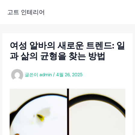
콘
텐
고트 인테리어
츠
로
건
너
여성 알바의 새로운 트렌드: 일
뛰
과 삶의 균형을 찾는 방법
기
글쓴이
admin
/
4월 26, 2025