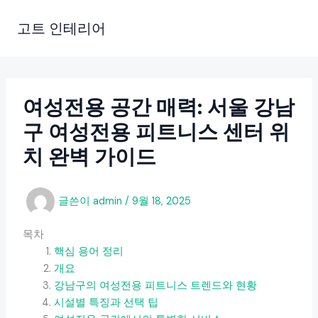
콘
텐
고트 인테리어
츠
로
건
너
여성전용 공간 매력: 서울 강남
뛰
구 여성전용 피트니스 센터 위
기
치 완벽 가이드
글쓴이
admin
/
9월 18, 2025
목차
핵심 용어 정리
개요
강남구의 여성전용 피트니스 트렌드와 현황
시설별 특징과 선택 팁