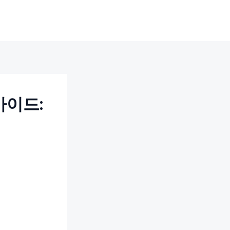
무료 상담 요청
가이드: