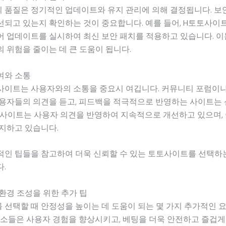
 품질은 정기적인 업데이트와 유지 관리에 의해 결정됩니다. 보
선되고 있는지 확인하는 것이 중요합니다. 예를 들어, H토토사이
어 업데이트를 실시하여 최신 보안 패치를 적용하고 있습니다. 
 위험을 줄이는 데 큰 도움이 됩니다.
여와 소통
사이트는 사용자와의 소통을 중요시 여깁니다. 커뮤니티 포럼이나
용자들의 의견을 듣고, 피드백을 적극적으로 반영하는 사이트는 
토사이트는 사용자 의견을 반영하여 지속적으로 개선하고 있으며, 
지하고 있습니다.
적인 팁들을 참고하여 더욱 신뢰할 수 있는 토토사이트를 선택하
.
환경 조성을 위한 추가 팁
선택할 때 안정성을 높이는 데 도움이 되는 몇 가지 추가적인 
요소들은 사용자 경험을 향상시키고, 베팅을 더욱 안전하고 즐겁게