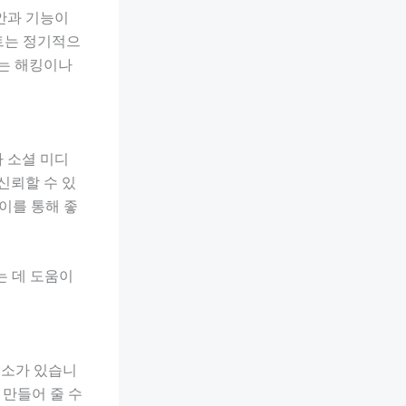
안과 기능이
트는 정기적으
이는 해킹이나
 소셜 미디
신뢰할 수 있
이를 통해 좋
는 데 도움이
요소가 있습니
 만들어 줄 수