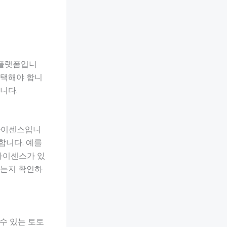
 플랫폼입니
선택해야 합니
니다.
 라이센스입니
합니다. 예를
한 라이센스가 있
있는지 확인하
수 있는 토토