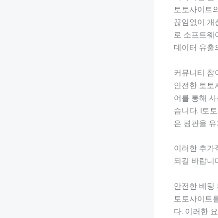
토토사이트의
끊임없이 개
로 소프트웨
데이터 유출의
커뮤니티 참
안전한 토토
어를 통해 사
습니다. I토
은 평판을 유
이러한 추가
되길 바랍니다
안전한 베팅 
토토사이트를 
다. 이러한 