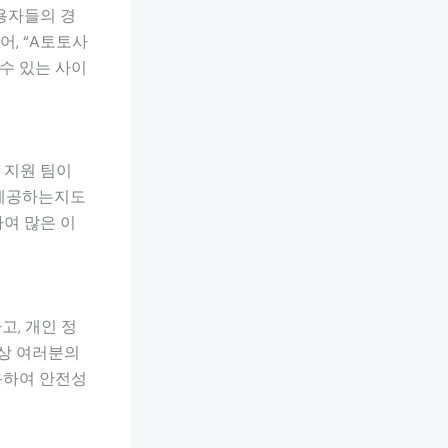
용자들의 경
어, “A토토사
수 있는 사이
 지원 팀이
을 제공하는지도
여 많은 이
고, 개인 정
항상 여러분의
용하여 안전성