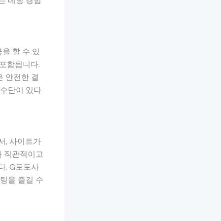
는 베팅 경험
을 할 수 있
 포함됩니다.
은 안전한 결
 수단이 있다
서, 사이트가
가 직관적이고
다. G토토사
팅을 즐길 수