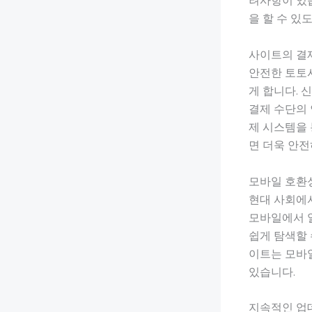
려사항이 있습
을 할 수 있
사이트의 결
안전한 토토
게 합니다. 
결제 수단의 
제 시스템을 
면 더욱 안전
모바일 호환성
현대 사회에서
모바일에서 
쉽게 탐색할 
이트는 모바일
있습니다.
지속적인 업