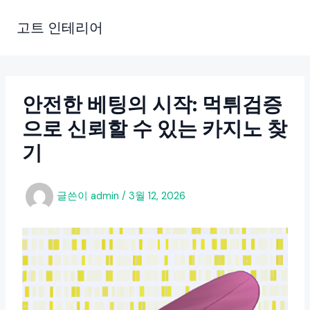
콘
텐
고트 인테리어
츠
로
건
너
안전한 베팅의 시작: 먹튀검증
뛰
으로 신뢰할 수 있는 카지노 찾
기
기
글쓴이
admin
/
3월 12, 2026