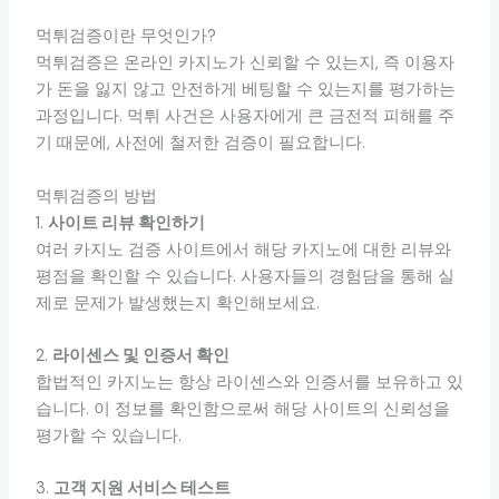
먹튀검증이란 무엇인가?
먹튀검증은 온라인 카지노가 신뢰할 수 있는지, 즉 이용자
가 돈을 잃지 않고 안전하게 베팅할 수 있는지를 평가하는
과정입니다. 먹튀 사건은 사용자에게 큰 금전적 피해를 주
기 때문에, 사전에 철저한 검증이 필요합니다.
먹튀검증의 방법
1.
사이트 리뷰 확인하기
여러 카지노 검증 사이트에서 해당 카지노에 대한 리뷰와
평점을 확인할 수 있습니다. 사용자들의 경험담을 통해 실
제로 문제가 발생했는지 확인해보세요.
2.
라이센스 및 인증서 확인
합법적인 카지노는 항상 라이센스와 인증서를 보유하고 있
습니다. 이 정보를 확인함으로써 해당 사이트의 신뢰성을
평가할 수 있습니다.
3.
고객 지원 서비스 테스트