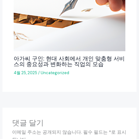
아가씨 구인: 현대 사회에서 개인 맞춤형 서비
스의 중요성과 변화하는 직업의 모습
4월 25, 2025
/
Uncategorized
댓글 달기
이메일 주소는 공개되지 않습니다.
필수 필드는
*
로 표시