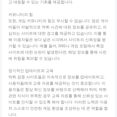
고 대응할 수 있는 기회를 제공합니다.
커뮤니티의 힘
또한, 게임 커뮤니티의 힘도 무시할 수 없습니다. 많은 게이
머들이 자발적으로 먹튀 사건에 대한 정보를 공유하고, 의
심되는 사이트에 대한 경고를 제공하고 있습니다. 이를 통
해 이용자들은 보다 넓은 시각에서 사이트의 신뢰성을 평
가할 수 있습니다. 예를 들어, SNS나 게임 포럼에서 특정
사이트에 대한 논란이 발생한다면, 해당 정보를 통해 사전
에 위험을 회피할 수 있습니다.
정기적인 업데이트와 교육
먹튀 검증 사이트들은 지속적으로 정보를 업데이트하고,
사용자들에게 교육 자료를 제공하는 것이 중요합니다. 이
용자들은 항상 최신 정보를 바탕으로 선택해야 하며, 먹튀
관련 지식이 부족한 경우 교육 자료를 통해 신뢰성 있는 사
이트를 인지할 수 있도록 해야 합니다. 이러한 노력은 이용
자 스스로가 안전한 게임 환경을 조성하는 데 큰 역할을 합
니다.