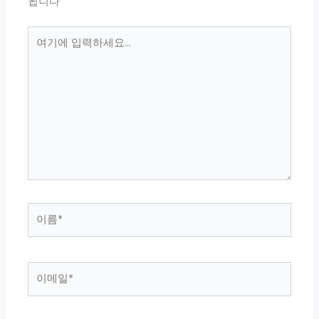
됩니다
여
기
에
입
력
하
세
요...
이
름
*
이
메
일