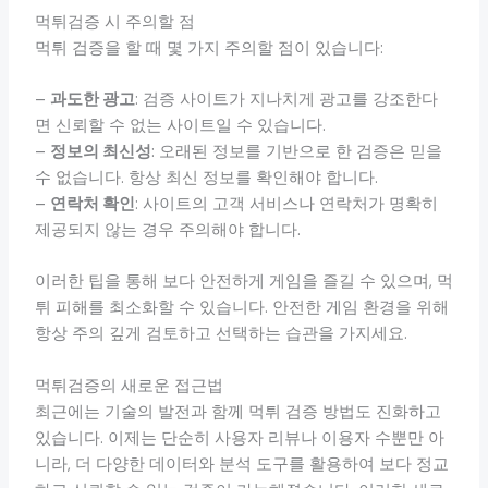
먹튀검증 시 주의할 점
먹튀 검증을 할 때 몇 가지 주의할 점이 있습니다:
–
과도한 광고
: 검증 사이트가 지나치게 광고를 강조한다
면 신뢰할 수 없는 사이트일 수 있습니다.
–
정보의 최신성
: 오래된 정보를 기반으로 한 검증은 믿을
수 없습니다. 항상 최신 정보를 확인해야 합니다.
–
연락처 확인
: 사이트의 고객 서비스나 연락처가 명확히
제공되지 않는 경우 주의해야 합니다.
이러한 팁을 통해 보다 안전하게 게임을 즐길 수 있으며, 먹
튀 피해를 최소화할 수 있습니다. 안전한 게임 환경을 위해
항상 주의 깊게 검토하고 선택하는 습관을 가지세요.
먹튀검증의 새로운 접근법
최근에는 기술의 발전과 함께 먹튀 검증 방법도 진화하고
있습니다. 이제는 단순히 사용자 리뷰나 이용자 수뿐만 아
니라, 더 다양한 데이터와 분석 도구를 활용하여 보다 정교