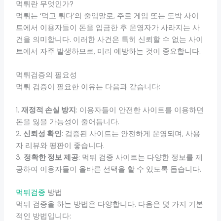
먹튀란 무엇인가?
먹튀는 ‘먹고 튀다’의 줄임말로, 주로 게임 또는 도박 사이
트에서 이용자들이 돈을 입금한 후 운영자가 사라지는 사
건을 의미합니다. 이러한 사건은 특히 신뢰할 수 없는 사이
트에서 자주 발생하므로, 미리 예방하는 것이 중요합니다.
먹튀검증의 필요성
먹튀 검증이 필요한 이유는 다음과 같습니다:
1.
재정적 손실 방지
: 이용자들이 안전한 사이트를 이용하면
돈을 잃을 가능성이 줄어듭니다.
2.
신뢰성 확인
: 검증된 사이트는 안전하게 운영되며, 사용
자 리뷰와 평판이 좋습니다.
3.
정확한 정보 제공
: 먹튀 검증 사이트는 다양한 정보를 제
공하여 이용자들이 올바른 선택을 할 수 있도록 돕습니다.
먹튀검증
방법
먹튀 검증을 하는 방법은 다양합니다. 다음은 몇 가지 기본
적인 방법입니다: