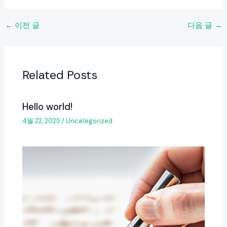
←
이전 글
다음 글
→
Related Posts
Hello world!
4월 22, 2025
/
Uncategorized