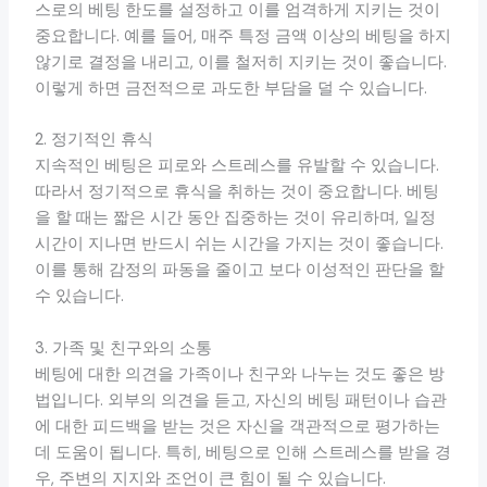
스로의 베팅 한도를 설정하고 이를 엄격하게 지키는 것이
중요합니다. 예를 들어, 매주 특정 금액 이상의 베팅을 하지
않기로 결정을 내리고, 이를 철저히 지키는 것이 좋습니다.
이렇게 하면 금전적으로 과도한 부담을 덜 수 있습니다.
2. 정기적인 휴식
지속적인 베팅은 피로와 스트레스를 유발할 수 있습니다.
따라서 정기적으로 휴식을 취하는 것이 중요합니다. 베팅
을 할 때는 짧은 시간 동안 집중하는 것이 유리하며, 일정
시간이 지나면 반드시 쉬는 시간을 가지는 것이 좋습니다.
이를 통해 감정의 파동을 줄이고 보다 이성적인 판단을 할
수 있습니다.
3. 가족 및 친구와의 소통
베팅에 대한 의견을 가족이나 친구와 나누는 것도 좋은 방
법입니다. 외부의 의견을 듣고, 자신의 베팅 패턴이나 습관
에 대한 피드백을 받는 것은 자신을 객관적으로 평가하는
데 도움이 됩니다. 특히, 베팅으로 인해 스트레스를 받을 경
우, 주변의 지지와 조언이 큰 힘이 될 수 있습니다.