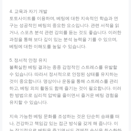
4. 교육과 자기 개발
토토사이트를 이용하며, 베팅에 대한 지속적인 학습과 연
구는 성공적인 베팅의 중요한 요소입니다. 관련 서적을 읽
거나, 스포츠 분석 관련 강의를 듣는 것도 좋습니다. 이러한
과정을 통해 보다 깊이 있는 분석 능력을 기를 수 있으며,
베팅에 대한 이해도를 높일 수 있습니다.
5. 정서적 안정 유지
불확실한 베팅 결과는 종종 감정적인 스트레스를 유발할
수 있습니다. 따라서 정서적으로 안정된 상태를 유지하는
것이 중요합니다. 명상이나 운동을 통해 스트레스를 관리
하고, 베팅 외의 활동도 함께 즐기는 것이 필요합니다. 이러
한 방법으로 심리적 압박을 줄이면서 즐거운 베팅 경험을
유지할 수 있습니다.
지속 가능한 베팅 문화를 조성하는 것은 단순히 승패를 떠
나, 건강하고 책임감 있는 접근 방식을 갖게 해 줍니다. 이
는 장기적으로 베팅을 즐기면서도 경제적 손실을 최소화하