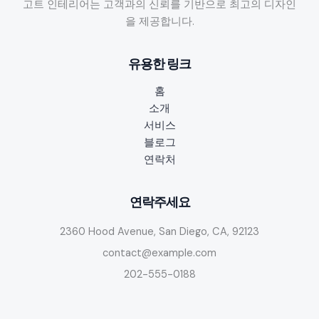
고트 인테리어는 고객과의 신뢰를 기반으로 최고의 디자인
을 제공합니다.
유용한 링크
홈
소개
서비스
블로그
연락처
연락주세요
2360 Hood Avenue, San Diego, CA, 92123
contact@example.com
202-555-0188