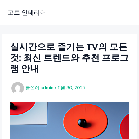
콘
텐
고트 인테리어
츠
로
건
너
실시간으로 즐기는 TV의 모든
뛰
것: 최신 트렌드와 추천 프로그
기
램 안내
글쓴이
admin
/
5월 30, 2025