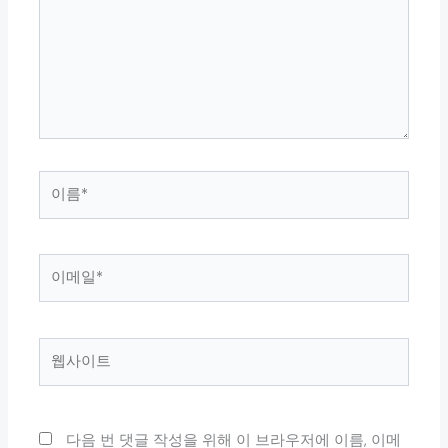
입
력
하
세
요...
이
름
*
이
메
일
*
웹
사
이
트
다음 번 댓글 작성을 위해 이 브라우저에 이름, 이메