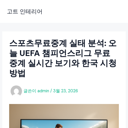
콘
텐
고트 인테리어
츠
로
건
너
스포츠무료중계 실태 분석: 오
뛰
늘 UEFA 챔피언스리그 무료
기
중계 실시간 보기와 한국 시청
방법
글쓴이
admin
/
3월 23, 2026