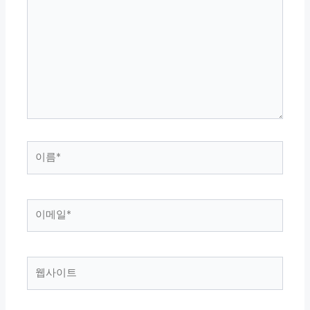
에
입
력
하
세
요...
이
름
*
이
메
일
*
웹
사
이