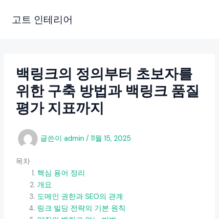
콘
텐
고트 인테리어
츠
로
건
너
백링크의 정의부터 초보자를
뛰
위한 구축 방법과 백링크 품질
기
평가 지표까지
글쓴이
admin
/
11월 15, 2025
목차
핵심 용어 정리
개요
도메인 권한과 SEO의 관계
링크 빌딩 전략의 기본 원칙