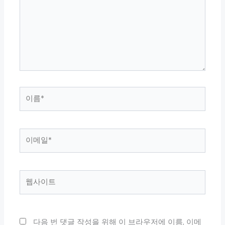
입
력
하
세
요...
이
름
*
이
메
일
*
웹
사
이
트
다음 번 댓글 작성을 위해 이 브라우저에 이름, 이메