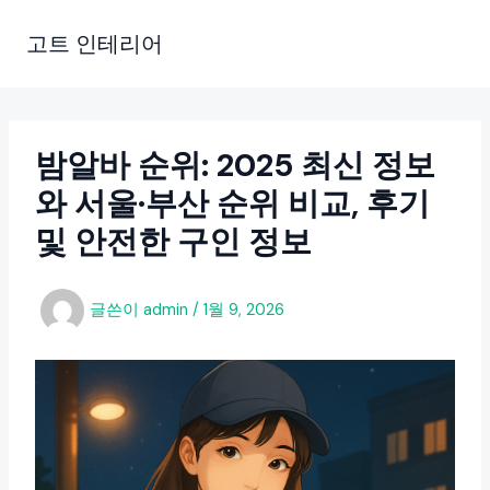
콘
텐
고트 인테리어
츠
로
건
너
밤알바 순위: 2025 최신 정보
뛰
와 서울·부산 순위 비교, 후기
기
및 안전한 구인 정보
글쓴이
admin
/
1월 9, 2026