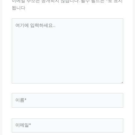
이메일 주소는 공개되지 않습니다.
필수 필드는
*
로 표시
됩니다
여
기
에
입
력
하
세
요...
이
름
*
이
메