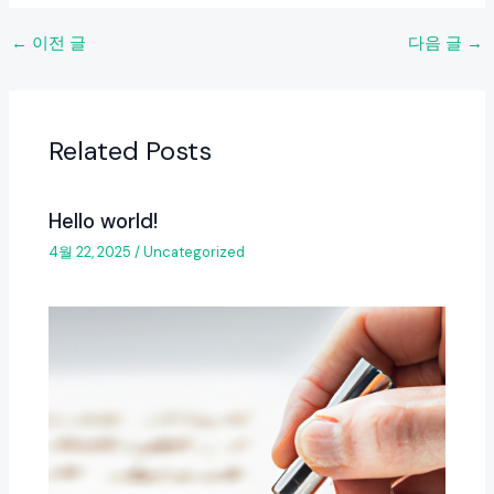
←
이전 글
다음 글
→
Related Posts
Hello world!
4월 22, 2025
/
Uncategorized