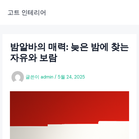
콘
텐
고트 인테리어
츠
로
건
너
밤알바의 매력: 늦은 밤에 찾는
뛰
자유와 보람
기
글쓴이
admin
/
5월 24, 2025