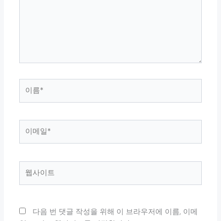
력
하
세
요...
이
름
*
이
메
일
*
웹
사
이
트
다음 번 댓글 작성을 위해 이 브라우저에 이름, 이메