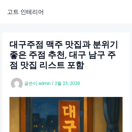
콘
텐
고트 인테리어
츠
로
건
너
대구주점 맥주 맛집과 분위기
뛰
좋은 주점 추천, 대구 남구 주
기
점 맛집 리스트 포함
글쓴이
admin
/
2월 23, 2026