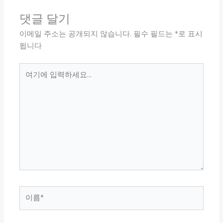
댓글 달기
이메일 주소는 공개되지 않습니다.
필수 필드는
*
로 표시
됩니다
여
기
에
입
력
하
세
요...
이
름
*