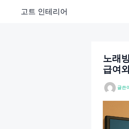
콘
고트 인테리어
텐
츠
로
건
너
뛰
노래방
기
급여와
글쓴