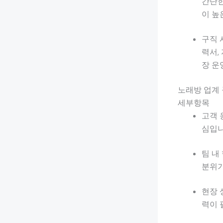
간단한
이 높
구직 
력서,
장 운
노래방 업계 
세부항목
고객 
심입니
팀 내
분위기
현장 
력이 