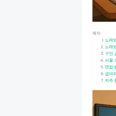
목차
노래방
노래방
구인 
서울 
면접 
급여와
자주 