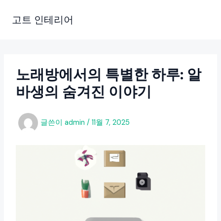
콘
텐
고트 인테리어
츠
로
건
너
노래방에서의 특별한 하루: 알
뛰
바생의 숨겨진 이야기
기
글쓴이
admin
/
11월 7, 2025