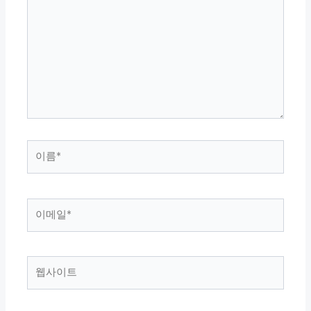
에
입
력
하
세
요...
이
름
*
이
메
일
*
웹
사
이