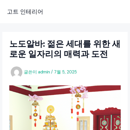
콘
텐
고트 인테리어
츠
로
건
너
노도알바: 젊은 세대를 위한 새
뛰
로운 일자리의 매력과 도전
기
글쓴이
admin
/
7월 5, 2025