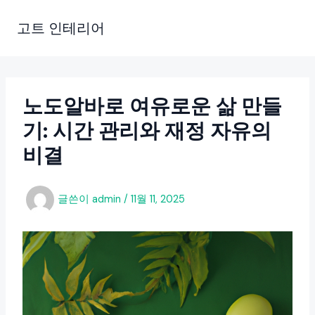
콘
텐
고트 인테리어
츠
로
건
너
노도알바로 여유로운 삶 만들
뛰
기: 시간 관리와 재정 자유의
기
비결
글쓴이
admin
/
11월 11, 2025