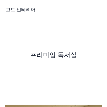
콘
텐
고트 인테리어
츠
로
건
너
뛰
기
프리미엄 독서실