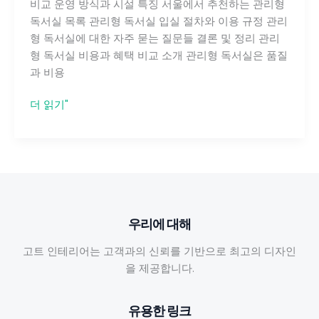
비교 운영 방식과 시설 특징 서울에서 추천하는 관리형
독서실 목록 관리형 독서실 입실 절차와 이용 규정 관리
형 독서실에 대한 자주 묻는 질문들 결론 및 정리 관리
형 독서실 비용과 혜택 비교 소개 관리형 독서실은 품질
과 비용
관
더 읽기"
리
형
독
서
실
비
우리에 대해
용
과
고트 인테리어는 고객과의 신뢰를 기반으로 최고의 디자인
혜
을 제공합니다.
택
비
유용한 링크
교: