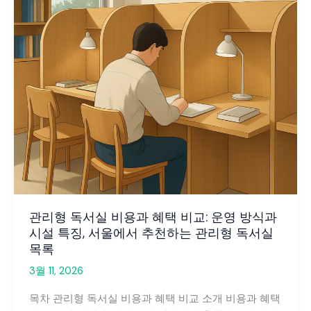
식
비
교:
좌
석
배
치
와
프
리
미
엄
혜
관리형 독서실 비용과 혜택 비교: 운영 방식과
택
시설 특징, 서울에서 추천하는 관리형 독서실
분
목록
석
3월 11, 2026
목차 관리형 독서실 비용과 혜택 비교 소개 비용과 혜택