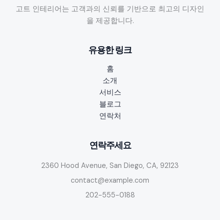
전
고트 인테리어는 고객과의 신뢰를 기반으로 최고의 디자인
가
을 제공합니다.
이
드:
유용한 링크
주
소
홈
검
소개
색
서비스
과
블로그
중
연락처
복
제
거
연락주세요
로
2360 Hood Avenue, San Diego, CA, 92123
배
송
contact@example.com
지
202-555-0188
효
율