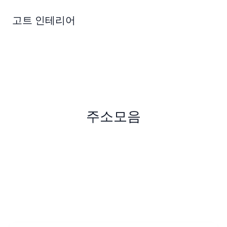
콘
텐
고트 인테리어
츠
로
건
너
뛰
기
주소모음