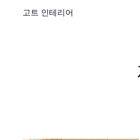
콘
고트 인테리어
텐
츠
로
건
너
뛰
기