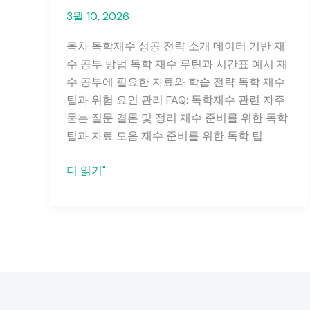
3월 10, 2026
목차 독학재수 성공 전략 소개 데이터 기반 재
수 공부 방법 독학 재수 루틴과 시간표 예시 재
수 공부에 필요한 자료와 학습 전략 독학 재수
팁과 위험 요인 관리 FAQ: 독학재수 관련 자주
묻는 질문 결론 및 정리 재수 준비를 위한 독학
팁과 자료 모음 재수 준비를 위한 독학 팁
독
더 읽기"
학
재
수
성
공
전
략: