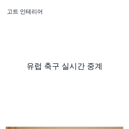
콘
텐
고트 인테리어
츠
로
건
너
뛰
기
유럽 축구 실시간 중계