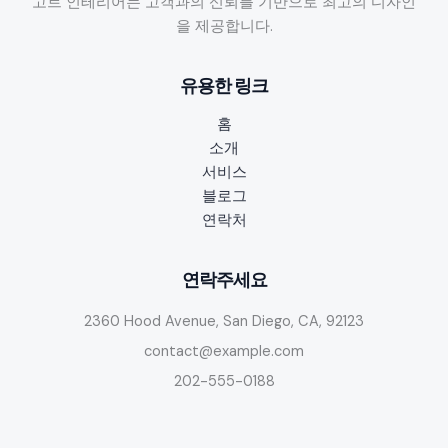
고트 인테리어는 고객과의 신뢰를 기반으로 최고의 디자인
시
을 제공합니다.
청
방
유용한 링크
법
과
홈
챔
소개
스/
서비스
프
블로그
리
연락처
미
어
리
연락주세요
그
2360 Hood Avenue, San Diego, CA, 92123
합
법
contact@example.com
적
202-555-0188
채
널
비