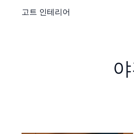
콘
고트 인테리어
텐
츠
로
건
너
뛰
기
야