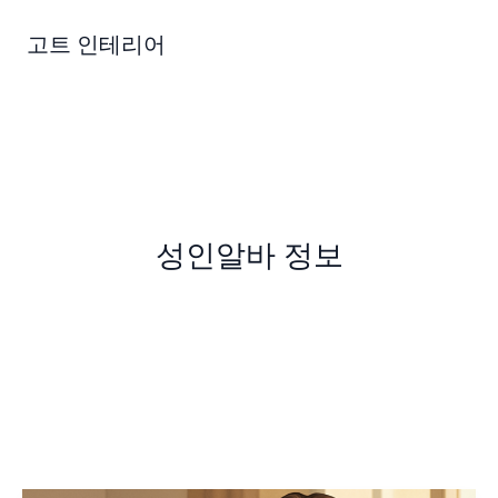
콘
텐
고트 인테리어
츠
로
건
너
뛰
기
성인알바 정보