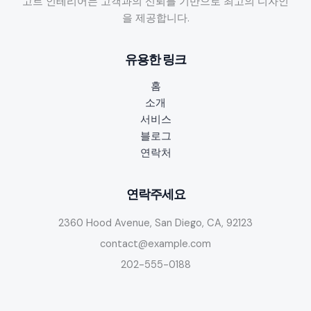
고트 인테리어는 고객과의 신뢰를 기반으로 최고의 디자인
황
을 제공합니다.
분
석:
유용한 링크
안
전
홈
하
소개
게
서비스
구
블로그
하
연락처
는
방
법
연락주세요
과
2360 Hood Avenue, San Diego, CA, 92123
서
울
contact@example.com
강
202-555-0188
남
구
인