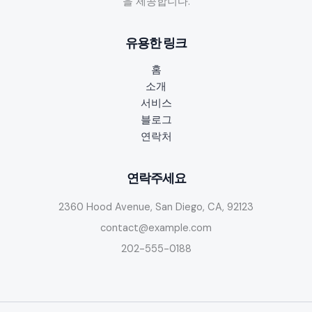
을 제공합니다.
인
공
유용한 링크
고
분
홈
석
소개
과
서비스
클
블로그
럽/
연락처
바/
주
점
연락주세요
면
2360 Hood Avenue, San Diego, CA, 92123
접
팁
contact@example.com
안
202-555-0188
내
및
자
격