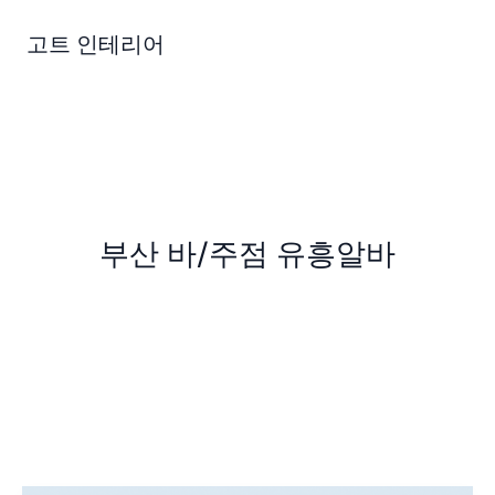
콘
텐
고트 인테리어
츠
로
건
너
뛰
기
부산 바/주점 유흥알바