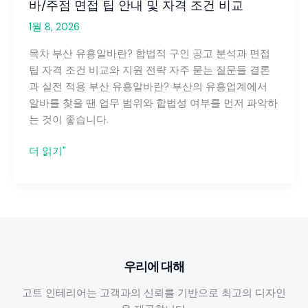
바/주점 면접 팁 안내 및 자격 조건 비교
1월 8, 2026
목차 부산 유흥알바란? 합법적 구인 공고 분석과 면접
팁 자격 조건 비교와 지원 전략 자주 묻는 질문들 결론
과 실전 적용 부산 유흥알바란? 부산의 유흥업계에서
알바를 찾을 땐 업무 범위와 합법성 여부를 먼저 파악하
는 것이 좋습니다.
부
더 읽기"
산
유
흥
알
바:
합
우리에 대해
법
적
고트 인테리어는 고객과의 신뢰를 기반으로 최고의 디자인
구