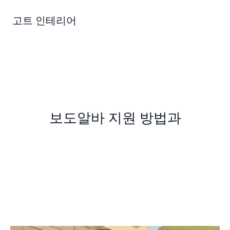
콘
텐
고트 인테리어
츠
로
건
너
뛰
기
보도알바 지원 방법과