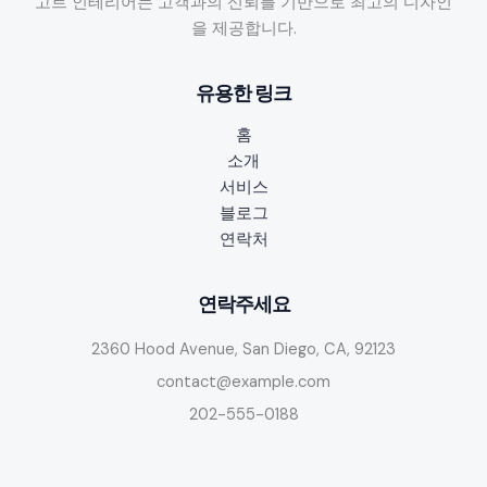
고트 인테리어는 고객과의 신뢰를 기반으로 최고의 디자인
면
을 제공합니다.
접
팁:
유용한 링크
기
자
홈
아
소개
르
서비스
바
블로그
이
연락처
트
비
교
연락주세요
분
2360 Hood Avenue, San Diego, CA, 92123
석
contact@example.com
202-555-0188