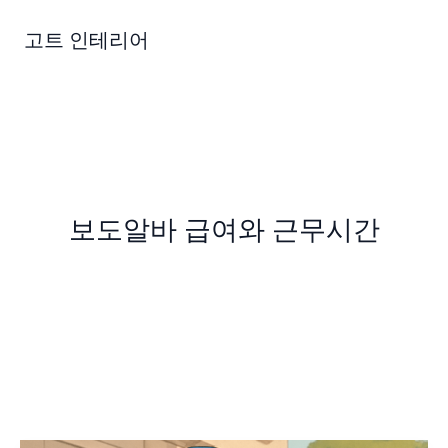
콘
텐
고트 인테리어
츠
로
건
너
뛰
기
보도알바 급여와 근무시간