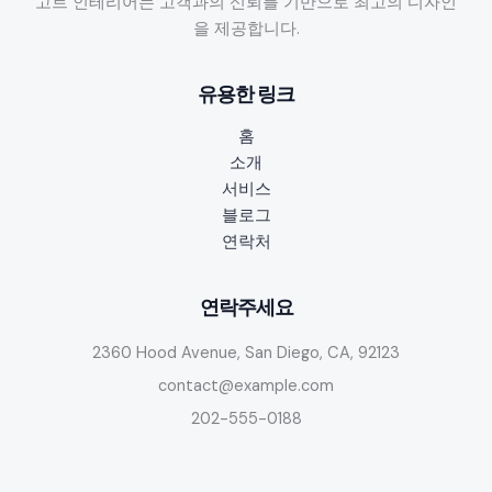
고트 인테리어는 고객과의 신뢰를 기반으로 최고의 디자인
면
을 제공합니다.
접
팁:
유용한 링크
기
자
홈
아
소개
르
서비스
바
블로그
이
연락처
트
비
교
연락주세요
분
2360 Hood Avenue, San Diego, CA, 92123
석
contact@example.com
202-555-0188