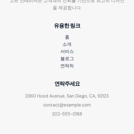
고트 인테리어는 고객과의 신뢰를 기반으로 최고의 디자인
가
을 제공합니다.
격
대
유용한 링크
비
교:
홈
중
소개
구
서비스
·
블로그
동
연락처
성
로
주
연락주세요
점
2360 Hood Avenue, San Diego, CA, 92123
추
천
contact@example.com
과
202-555-0188
수
성
구