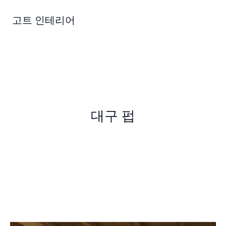
콘
텐
고트 인테리어
츠
로
건
너
뛰
기
대구 펍