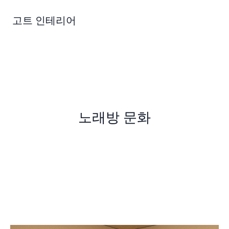
콘
텐
고트 인테리어
츠
로
건
너
뛰
기
노래방 문화