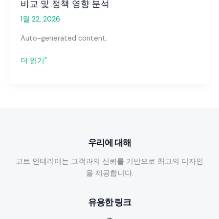
비교 및 정책 영향 분석
1월 22, 2026
Auto-generated content.
노
더 읽기"
래
방
보
도:
2023~2024
기
우리에 대해
사
모
고트 인테리어는 고객과의 신뢰를 기반으로 최고의 디자인
음
을 제공합니다.
과
요
유용한 링크
금
제