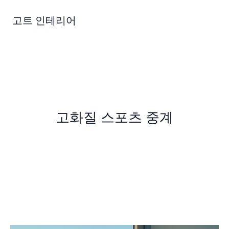
콘
텐
고트 인테리어
츠
로
건
너
뛰
기
고화질 스포츠 중계