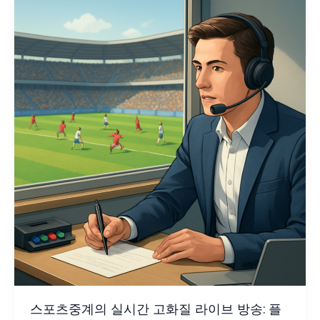
스포츠중계의 실시간 고화질 라이브 방송: 플