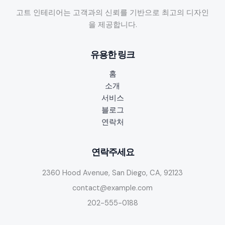
를
고트 인테리어는 고객과의 신뢰를 기반으로 최고의 디자인
위
을 제공합니다.
한
도
유용한 링크
메
인
홈
권
소개
한
서비스
과
블로그
앵
연락처
커
텍
스
연락주세요
트
2360 Hood Avenue, San Diego, CA, 92123
다
양
contact@example.com
성
202-555-0188
의
자