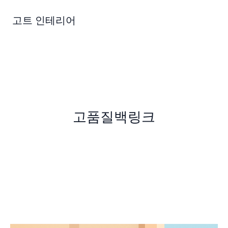
콘
텐
고트 인테리어
츠
로
건
너
뛰
기
고품질백링크