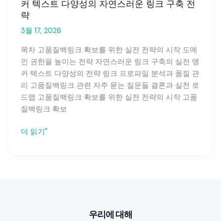
커 텍스트 다양성의 자연스러운 링크 구축 전
략
3월 17, 2026
목차 고품질백링크 확보를 위한 실전 전략의 시작 도메
인 권한을 높이는 전략 자연스러운 링크 구축의 실전 앵
커 텍스트 다양성의 전략 링크 프로파일 분석과 품질 관
리 고품질백링크 관련 자주 묻는 질문들 결론과 실천 로
드맵 고품질백링크 확보를 위한 실전 전략의 시작 고품
질백링크 확보
고
더 읽기"
품
질
백
링
크
확
우리에 대해
보