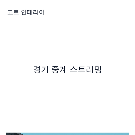
콘
텐
고트 인테리어
츠
로
건
너
뛰
기
경기 중계 스트리밍