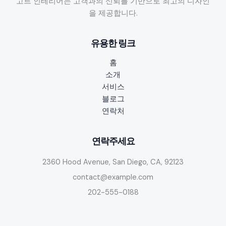
고트 인테리어는 고객과의 신뢰를 기반으로 최고의 디자인
교:
을 제공합니다.
오
늘
유용한 링크
자
축
홈
구
소개
경
서비스
기
블로그
중
연락처
계
URL
및
연락주세요
앱
2360 Hood Avenue, San Diego, CA, 92123
추
천
contact@example.com
가
202-555-0188
이
드